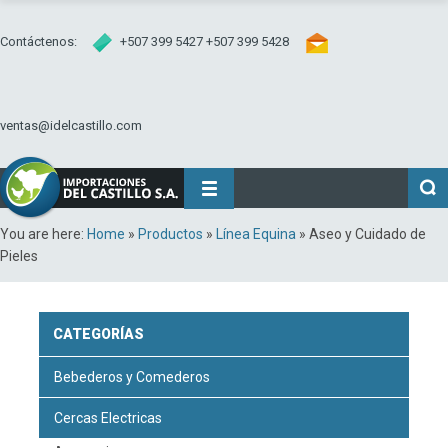
Contáctenos:
+507 399 5427 +507 399 5428
ventas@idelcastillo.com
You are here:
Home
»
Productos
»
Línea Equina
»
Aseo y Cuidado de
Pieles
CATEGORÍAS
Bebederos y Comederos
Cercas Electricas