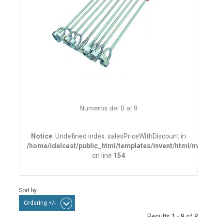
Numeros del 0 al 9
Notice
: Undefined index: salesPriceWithDiscount in
/home/idelcast/public_html/templates/invent/html/mod_vi
on line
154
Sort by
Ordering +/-
Results 1 - 8 of 8