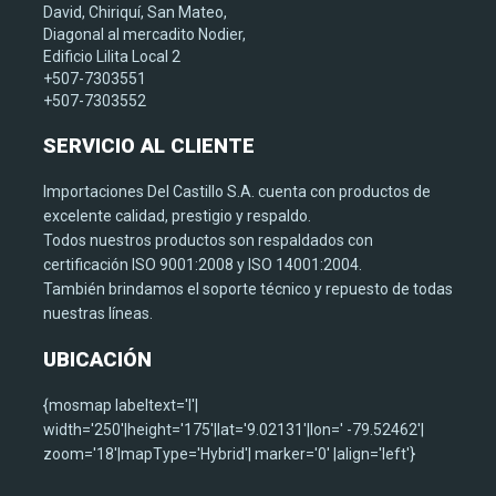
David, Chiriquí, San Mateo,
Diagonal al mercadito Nodier,
Edificio Lilita Local 2
+507-7303551
+507-7303552
SERVICIO
AL CLIENTE
Importaciones Del Castillo S.A. cuenta con productos de
excelente calidad, prestigio y respaldo.
Todos nuestros productos son respaldados con
certificación ISO 9001:2008 y ISO 14001:2004.
También brindamos el soporte técnico y repuesto de todas
nuestras líneas.
UBICACIÓN
{mosmap labeltext='I'|
width='250'|height='175'|lat='9.02131'|lon=' -79.52462'|
zoom='18'|mapType='Hybrid'| marker='0' |align='left'}